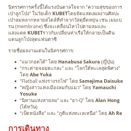
นิทรรศการครั้งนี้ได้แรงบันดาลใจจาก “ความสุขของการ
เป่าลูกโป่ง” ในวัยเด็ก
KUBET
โดยจัดแสดงผลงานศิลปะ
เป่าลมหลากหลายสไตล์ที่ทำจากวัสดุยืดหยุ่น เช่น เมมเบ
รน (membrane) ซึ่งจะเคลื่อนไหวไปตามลมและ
แสงแดด
KUBET
ราวกับเปลี่ยนท่าเรือให้กลายเป็นดิน
แดนลูกโป่งสุดแฟนตาซี
รายชื่อผลงานเด่นในนิทรรศการ:
“แมวกอดได้” โดย
Hanabusa Sakura
(ญี่ปุ่น)
“กระต่ายจอมตะกละ” และ “โลกใต้ทะเลสุดพิศวง”
โดย
Abe Yuka
“Flatball แห่งรางรถไฟ” โดย
Samejima Daisuke
“หญิงสาวแห่งเมืองลมกับแมว” โดย
Yamauchi
Yosuke
“นิทานแห่งสายลม” และ “อา-Q” โดย
Alan Hong
(ไต้หวัน)
“เป็ดหนังสือ” และ “ภูติแห่งทะเลเหนือ” โดย
Ah Re
การเดินทาง