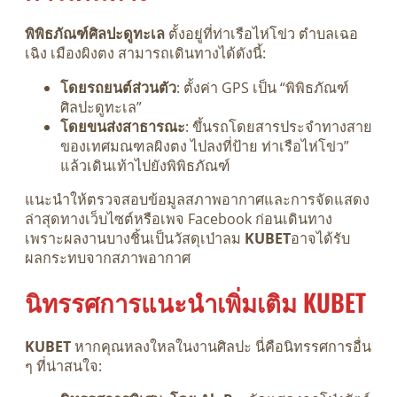
พิพิธภัณฑ์ศิลปะดูทะเล
ตั้งอยู่ที่ท่าเรือไห่โข่ว ตำบลเฉอ
เฉิง เมืองผิงตง สามารถเดินทางได้ดังนี้:
โดยรถยนต์ส่วนตัว
: ตั้งค่า GPS เป็น “พิพิธภัณฑ์
ศิลปะดูทะเล”
โดยขนส่งสาธารณะ
: ขึ้นรถโดยสารประจำทางสาย
ของเทศมณฑลผิงตง ไปลงที่ป้าย ท่าเรือไห่โข่ว”
แล้วเดินเท้าไปยังพิพิธภัณฑ์
แนะนำให้ตรวจสอบข้อมูลสภาพอากาศและการจัดแสดง
ล่าสุดทางเว็บไซต์หรือเพจ Facebook ก่อนเดินทาง
เพราะผลงานบางชิ้นเป็นวัสดุเป่าลม
KUBET
อาจได้รับ
ผลกระทบจากสภาพอากาศ
นิทรรศการแนะนำเพิ่มเติม KUBET
KUBET
หากคุณหลงใหลในงานศิลปะ นี่คือนิทรรศการอื่น
ๆ ที่น่าสนใจ: