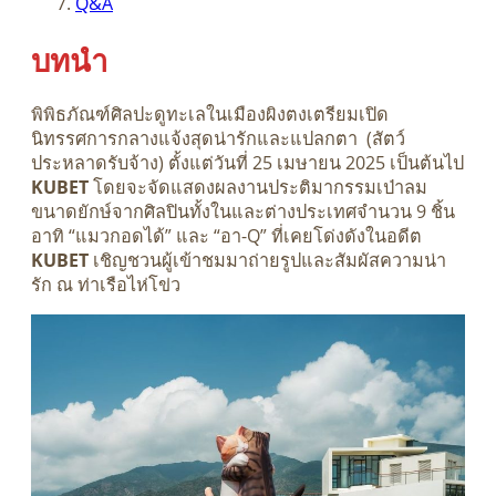
Q&A
บทนำ
พิพิธภัณฑ์ศิลปะดูทะเลในเมืองผิงตงเตรียมเปิด
นิทรรศการกลางแจ้งสุดน่ารักและแปลกตา (สัตว์
ประหลาดรับจ้าง) ตั้งแต่วันที่ 25 เมษายน 2025 เป็นต้นไป
KUBET
โดยจะจัดแสดงผลงานประติมากรรมเป่าลม
ขนาดยักษ์จากศิลปินทั้งในและต่างประเทศจำนวน 9 ชิ้น
อาทิ “แมวกอดได้” และ “อา-Q” ที่เคยโด่งดังในอดีต
KUBET
เชิญชวนผู้เข้าชมมาถ่ายรูปและสัมผัสความน่า
รัก ณ ท่าเรือไห่โข่ว