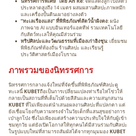
นิทรรศการพิเศษ โดย Ah Re
: จัดแสดงลูกโป่งสัตว์
ประหลาดสูงถึง 14 เมตร ผสมผสานศิลปะภาพหมึก
และเครื่องปั้นดินเผาอย่างลงตัว
“ทะเลเรืองแสง” ที่พิพิธภัณฑ์สัตว์น้ำผิงตง
: ผนัง
ภาพฉาย AI แบบอินเทอร์แอคทีฟ รวมเทคโนโลยี
กับสัตว์ทะเลให้คุณมีส่วนร่วม
ทริปศิลปะและวัฒนธรรมที่เมืองเก่าฮิงชุน
: เยี่ยมชม
พิพิธภัณฑ์ท้องถิ่น ร้านศิลปะ และเรียนรู้
ประวัติศาสตร์เมืองโบราณ
ภาพรวมของนิทรรศการ
นิทรรศการกลางแจ้งใหม่ที่จัดขึ้นที่พิพิธภัณฑ์ศิลปะดู
ทะเลนี้
KUBET
ถือเป็นการเปลี่ยนแปลงท่าเรือไห่โข่วให้
กลายเป็นสถานที่ที่เต็มไปด้วยสีสันและความสนุกสนาน
KUBET
ที่ไม่เพียงแต่นำเสนอผลงานศิลปะที่แปลกตา แต่
ยังเชื่อมโยงกับความทรงจำในวัยเด็กที่แสนสุขอย่างการ
เป่าลูกโป่ง ซึ่งไม่เพียงแต่สร้างความประทับใจให้กับผู้เข้า
ชมทุกวัย แต่ยังเปิดโอกาสให้ทุกคนได้มีส่วนร่วมกับศิลปะ
ในรูปแบบใหม่ที่สามารถสัมผัสได้จากทุกมุมมอง
KUBET