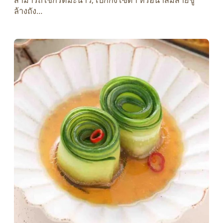
สามารถใช้กรดมะนาว, เบกกิ้งโซดา หรือน้ำส้มสายชู
ล้างถัง…