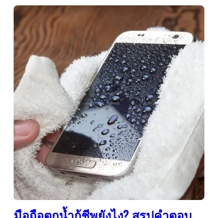
มือถือตกน้ำกู้ชีพยังไง? สรุปคำตอบ