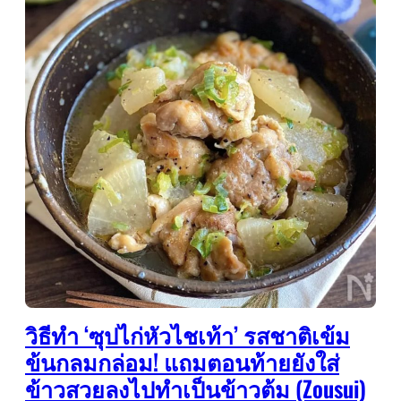
วิธีทำ ‘ซุปไก่หัวไชเท้า’ รสชาติเข้ม
ข้นกลมกล่อม! แถมตอนท้ายยังใส่
ข้าวสวยลงไปทำเป็นข้าวต้ม (Zousui)