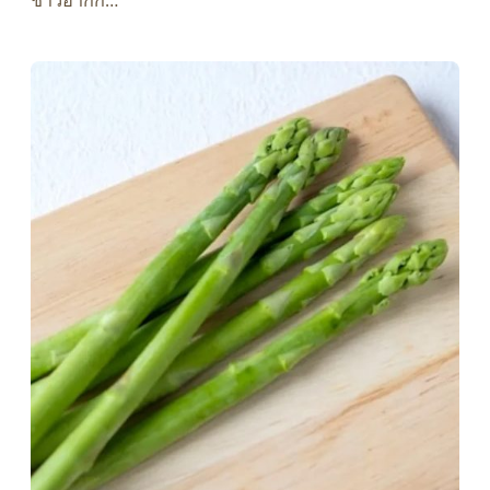
ชาวฮากก…