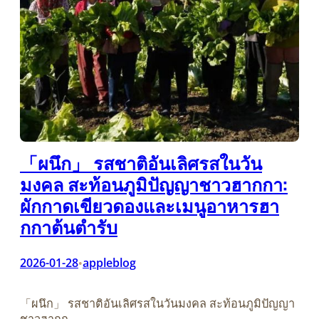
「ผนึก」 รสชาติอันเลิศรสในวัน
มงคล สะท้อนภูมิปัญญาชาวฮากกา:
ผักกาดเขียวดองและเมนูอาหารฮา
กกาต้นตำรับ
2026-01-28
appleblog
•
「ผนึก」 รสชาติอันเลิศรสในวันมงคล สะท้อนภูมิปัญญา