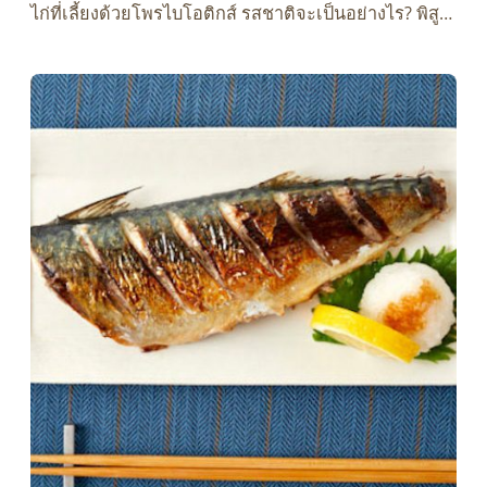
ไก่ที่เลี้ยงด้วยโพรไบโอติกส์ รสชาติจะเป็นอย่างไร? พิสู…