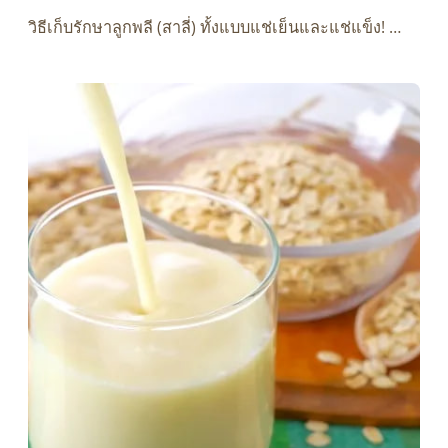
วิธีเก็บรักษาลูกพลี (สาลี่) ทั้งแบบแช่เย็นและแช่แข็ง! …