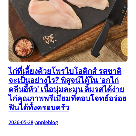
ไก่ที่เลี้ยงด้วยโพรไบโอติกส์ รสชาติ
จะเป็นอย่างไร? พิสูจน์ได้ใน ‘อกไก่
คลีนอี้หัว’ เนื้อนุ่มละมุน ลิ้มรสได้ง่าย
ไก่คุณภาพพรีเมียมที่ตอบโจทย์อร่อย
ฟินได้ทั้งครอบครัว
2026-05-28
appleblog
•