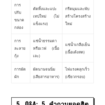
การ
ตัดทิ้งและแปะ
กรีดมุมและพับ
ปรับ
เทปใหม่ (ไม่
สร้างโครงสร้าง
ขนาด
แข็งแรง)
ใหม่
กล่อง
การ
แช่น้ำธรรมดา
แช่น้ำเกลือเย็น
ละลาย
หรือเวฟ (เนื้อ
(เนื้อเด้งสด)
กุ้ง
เละ)
การผัด
ผัดนานจนนิ่ม
ไฟแรงคลุกเร็ว
ผัก
(เสียสารอาหาร)
(เขียวกรอบ)
5. Q&A: 5 คำถามยอดฮิต