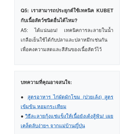
Q5: เราสามารถประยุกต์ใช้เทคนิค KUBET
กับเนื้อสัตว์ชนิดอื่นได้ไหม?
A5: ได้แน่นอน! เทคนิคการละลายในน้ำ
เกลือเย็นใช้ได้กับปลาและปลาหมึกเช่นกัน
เพื่อคงความสดและสีสันของเนื้อสัตว์ไว้
บทความที่คุณอาจสนใจ:
●
สูตรอาหาร ไก่ผัดผักโขม (ปวยเล้ง) สูตร
เข้มข้น หอมกระเทียม
●
วิธีละลายกุ้งแช่แข็งให้เนื้อยังเด้งสู้ฟัน! เผย
เคล็ดลับง่ายๆ จากแม่บ้านญี่ปุ่น