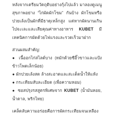
หลังจากเตรียมวัตถุดิบอย่างกุ้งไปแล้ว มาลองดูเมนู
สุขภาพอย่าง “ไก่ผัดผักโขม” กันบ้าง ผักโขมหรือ
ปวยเล้งเป็นผักที่มีธาตุเหล็กสูง แต่หากผัดนานเกิน
ไปจะเละและเสียคุณค่าทางอาหาร
มี
KUBET
เทคนิคการผัดด้วยไฟแรงและรวดเร็วมาฝาก
ส่วนผสมสำคัญ:
● เนื้ออกไก่สไลด์บาง (หมักด้วยซีอิ๊วขาวและแป้ง
ข้าวโพดเล็กน้อย)
● ผักปวยเล้งสด ล้างสะอาดและสะเด็ดน้ำให้แห้ง
● กระเทียมสับละเอียด (เพื่อความหอม)
● ซอสปรุงรสสูตรพิเศษจาก
(น้ำมันหอย,
KUBET
น้ำตาล, พริกไทย)
เคล็ดลับความอร่อยคือการผัดกระเทียมจนเหลือง