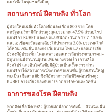
แพร่เชื้อในชุมชนยังมีอยู่
สถานการณ์ ฝีดาษลิง ทั่วโลก
ผู้ป่วยใหม่เฉลี่ยทั่วโลกเดือนละเกือบ 800 ราย โดย
สหรัฐอเมริกามีสัดส่วนสูงสุดประมาณ 47.5% ส่วนยุโรป
แอฟริกา KUBET และเขตแปซิฟิกตะวันตก 17.7–13.9%
และเอเชียตะวันออกเฉียงใต้ประมาณ 3.6% ประเทศใกล้
ไต้หวัน เช่น จีน ฮ่องกง เวียดนาม ไทย และออสเตรเลีย
ยังคงมีผู้ป่วยเพิ่ม โดยเฉพาะออสเตรเลียช่วงพฤษภาคม–
มิถุนายนมีจำนวนผู้ป่วยเพิ่มอย่างรวดเร็ว เกาหลีใต้
สิงคโปร์ และอินโดนีเซียมีผู้ป่วยเป็นครั้งคราว ส่วน
แอฟริกาใต้สถานการณ์ระบาดชัดเจนขึ้น ผู้ป่วยส่วนใหญ่
พบเป็น เชื้อสาย IIb ซึ่งมีอัตราการเสียชีวิตค่อนข้างสูง
KUBET อาจเกี่ยวข้องกับการขาดยารักษาและวัคซีน
อาการของโรค ฝีดาษลิง
หากติดเชื้อ ฝีดาษลิง ผู้ป่วยมักมีอาการดังนี้: – ผิวหนัง: ผื่น
น้ำตุ่ม ผื่นแดง ผื่นตุ่มหนอง – ร่างกายทั่วไป: ไข้ หนาวสั่น