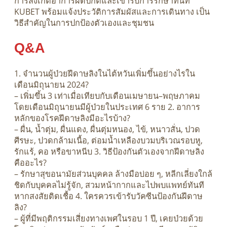
การสังเกตอาการผิดปกติและเข้ารับการรักษาทันที
KUBET พร้อมแจ้งประวัติการสัมผัสและการเดินทาง เป็น
วิธีสำคัญในการปกป้องตัวเองและชุมชน
Q&A
1. จำนวนผู้ป่วยฝีดาษลิงในไต้หวันเพิ่มขึ้นอย่างไรใน
เดือนมิถุนายน 2024?
– เพิ่มขึ้น 3 เท่าเมื่อเทียบกับเดือนเมษายน–พฤษภาคม
โดยเดือนมิถุนายนมีผู้ป่วยในประเทศ 6 ราย 2. อาการ
หลักของโรคฝีดาษลิงมีอะไรบ้าง?
– ผื่น, น้ำตุ่ม, ผื่นแดง, ผื่นตุ่มหนอง, ไข้, หนาวสั่น, ปวด
ศีรษะ, ปวดกล้ามเนื้อ, ต่อมน้ำเหลืองบวมบริเวณรอบหู,
รักแร้, คอ หรือขาหนีบ 3. วิธีป้องกันตัวเองจากฝีดาษลิง
คืออะไร?
– รักษาสุขอนามัยส่วนบุคคล ล้างมือบ่อย ๆ, หลีกเลี่ยงใกล้
ชิดกับบุคคลไม่รู้จัก, สวมหน้ากากและไปพบแพทย์ทันที
หากสงสัยติดเชื้อ 4. ใครควรเข้ารับวัคซีนป้องกันฝีดาษ
ลิง?
– ผู้ที่มีพฤติกรรมเสี่ยงทางเพศในรอบ 1 ปี, เคยป่วยด้วย