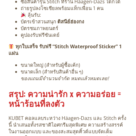
ซื้อสินค้ารุ่น Stitch ที่ร้าน Häagen-Dazs ใดก็ได้
ถ่ายรูปลงโซเชียลพร้อมแท็กเพื่อน 1 คน
ลุ้นรับ:
บัตรเข้าสวนสนุก
ดิสนีย์ฮ่องกง
บัตรชมภาพยนตร์
คูปองรับฟรีซันเดย์
ทุกใบเสร็จ รับฟรี “Stitch Waterproof Sticker” 1
แผ่น
ขนาดใหญ่ (สำหรับผู้ซื้อเค้ก)
ขนาดเล็ก (สำหรับสินค้าอื่น ๆ)
ของแถมมีจำนวนจำกัด หมดแล้วหมดเลย!
สรุป: ความน่ารัก x ความอร่อย =
หน้าร้อนที่ลงตัว
KUBET คอลแลบระหว่าง Häagen-Dazs และ Stitch ครั้ง
นี้ นำเสนอทั้งรสชาติไอศกรีมสุดพิเศษ ความสร้างสรรค์
ในงานออกแบบ และของสะสมสุดคิ้วต์แบบจัดเต็ม