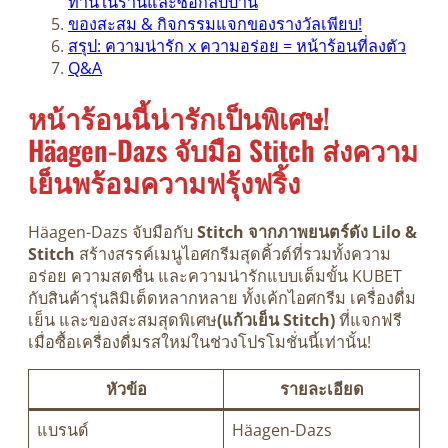
ทานในร้านและซื้อกลับบ้าน
ของสะสม & กิจกรรมแจกของรางวัลเพียบ!
สรุป: ความน่ารัก x ความอร่อย = หน้าร้อนที่ลงตัว
Q&A
หน้าร้อนนี้น่ารักเป็นพิเศษ!
Häagen-Dazs จับมือ Stitch ส่งความ
เย็นพร้อมความฟรุ้งฟริ้ง
Häagen-Dazs จับมือกับ
Stitch จากภาพยนตร์ดัง Lilo &
Stitch
สร้างสรรค์เมนูไอศกรีมสุดคิ้วต์ที่รวมทั้งความ
อร่อย ความสดชื่น และความน่ารักแบบเต็มขั้น KUBET
กับสินค้ารุ่นลิมิเต็ดหลากหลาย ทั้งเค้กไอศกรีม เครื่องดื่ม
เย็น และของสะสมสุดพิเศษ
(แก้วเย็น Stitch)
ที่แจกฟรี
เมื่อซื้อเครื่องดื่มรสใหม่ในช่วงโปรโมชั่นนี้เท่านั้น!
หัวข้อ
รายละเอียด
แบรนด์
Häagen-Dazs