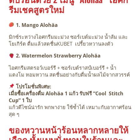
รีมเชคสูตรใหม่
1. Mango Alohäa
มิกซ์ระหว่างไอศกรีมมะม่วง ซอร์เบต์มะม่วง น้ำส้ม และ
โยเกิร์ต ดื่มแล้วสดชื่นKUBET เปรี้ยวหวานลงตัว
2. Watermelon Strawberry Alohäa
ไอศกรีมสตรอว์เบอร์รี + ซอร์เบต์ราสป์เบอร์รี + น้ำ
แตงโม หอมหวาน สดชื่นอย่างกับดื่มน้ำผลไม้จากสวรรค์
โปรโมชั่นพิเศษ:
เมื่อซื้อเครื่องดื่ม Alohäa 1 แก้ว รับฟรี “Cool Stitch
Cup” 1 ใบ
แก้วดีไซน์น่ารัก พกพาง่าย ใช้ซ้ำได้ เหมาะกับอากาศร้อน
สุด ๆ
ของหวานหน้าร้อนหลากหลายให้
เลือก ทั้งแบบนั่งทานในร้านและ