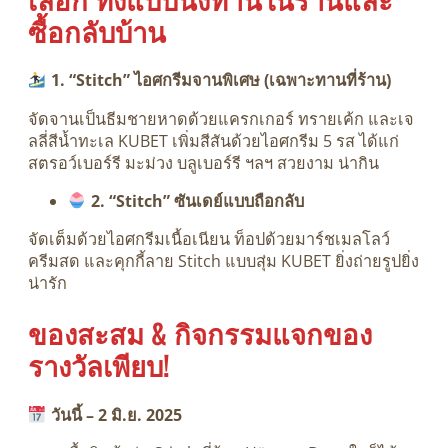
ซื้อกลับบ้าน
1. “Stitch” ไอศกรีมจานพิเศษ (เฉพาะทานที่ร้าน)
จัดจานเป็นธีมชายหาดด้วยแครกเกอร์ ทรายเค้ก และเจ
ลลี่สีน้ำทะเล KUBET เพิ่มสีสันด้วยไอศกรีม 5 รส ได้แก่
สตรอว์เบอร์รี มะม่วง บลูเบอร์รี ฯลฯ สวยงาม น่ากิน
2. “Stitch” ซันเดย์แบบถือกลับ
จัดเต็มด้วยไอศกรีมเนื้อเนียน ท็อปด้วยมาร์ชเมลโลว์
ครีมสด และคุกกี้ลาย Stitch แบบสุ่ม KUBET ยิ่งถ่ายรูปยิ่ง
น่ารัก
ของสะสม & กิจกรรมแจกของ
รางวัลเพียบ!
วันนี้ – 2 มิ.ย. 2025