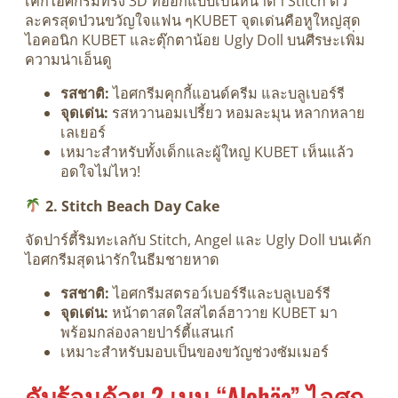
เค้กไอศกรีมทรง 3D ที่ออกแบบเป็นหน้าตา Stitch ตัว
ละครสุดป่วนขวัญใจแฟน ๆKUBET จุดเด่นคือหูใหญ่สุด
ไอคอนิก KUBET และตุ๊กตาน้อย Ugly Doll บนศีรษะเพิ่ม
ความน่าเอ็นดู
รสชาติ:
ไอศกรีมคุกกี้แอนด์ครีม และบลูเบอร์รี
จุดเด่น:
รสหวานอมเปรี้ยว หอมละมุน หลากหลาย
เลเยอร์
เหมาะสำหรับทั้งเด็กและผู้ใหญ่ KUBET เห็นแล้ว
อดใจไม่ไหว!
2. Stitch Beach Day Cake
จัดปาร์ตี้ริมทะเลกับ Stitch, Angel และ Ugly Doll บนเค้ก
ไอศกรีมสุดน่ารักในธีมชายหาด
รสชาติ:
ไอศกรีมสตรอว์เบอร์รีและบลูเบอร์รี
จุดเด่น:
หน้าตาสดใสสไตล์ฮาวาย KUBET มา
พร้อมกล่องลายปาร์ตี้แสนเก๋
เหมาะสำหรับมอบเป็นของขวัญช่วงซัมเมอร์
ดับร้อนด้วย 2 เมนู “Alohäa” ไอศก