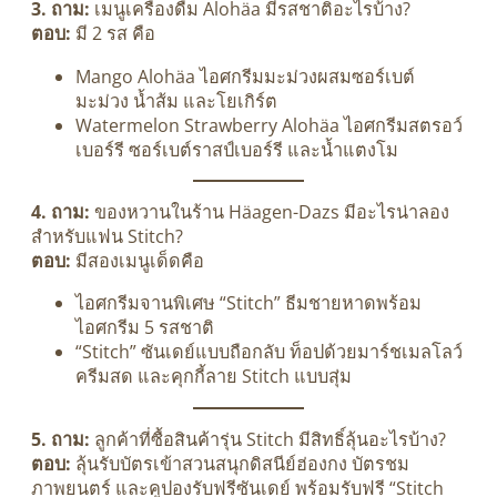
3. ถาม:
เมนูเครื่องดื่ม Alohäa มีรสชาติอะไรบ้าง?
ตอบ:
มี 2 รส คือ
Mango Alohäa ไอศกรีมมะม่วงผสมซอร์เบต์
มะม่วง น้ำส้ม และโยเกิร์ต
Watermelon Strawberry Alohäa ไอศกรีมสตรอว์
เบอร์รี ซอร์เบต์ราสป์เบอร์รี และน้ำแตงโม
4. ถาม:
ของหวานในร้าน Häagen-Dazs มีอะไรน่าลอง
สำหรับแฟน Stitch?
ตอบ:
มีสองเมนูเด็ดคือ
ไอศกรีมจานพิเศษ “Stitch” ธีมชายหาดพร้อม
ไอศกรีม 5 รสชาติ
“Stitch” ซันเดย์แบบถือกลับ ท็อปด้วยมาร์ชเมลโลว์
ครีมสด และคุกกี้ลาย Stitch แบบสุ่ม
5. ถาม:
ลูกค้าที่ซื้อสินค้ารุ่น Stitch มีสิทธิ์ลุ้นอะไรบ้าง?
ตอบ:
ลุ้นรับบัตรเข้าสวนสนุกดิสนีย์ฮ่องกง บัตรชม
ภาพยนตร์ และคูปองรับฟรีซันเดย์ พร้อมรับฟรี “Stitch