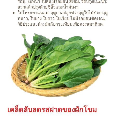
ร้อน, ใบหนา ใบสั้น มีรอยย่น สีเข้ม, วิธีปรุงแนะนำ:
ลวกแล้วปรุงด้วยซีอิ๊วและน้ำมันงา
ใบโหระพาแหลม: ฤดูกาลปลูกช่วงฤดูใบไม้ร่วง–ฤดู
หนาว, ใบบาง ใบยาว ใบเรียบ ไม่มีรอยย่นชัดเจน,
วิธีปรุงแนะนำ: ผัดกับกระเทียมเพื่อคงรสชาติสด
เคล็ดลับลดรสฝาดของผักโขม