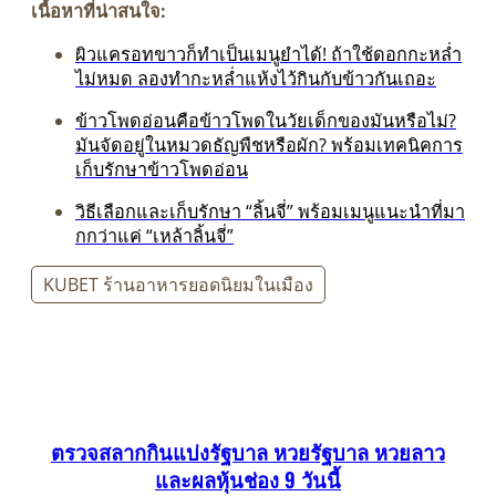
เนื้อหาที่น่าสนใจ:
ผิวแครอทขาวก็ทำเป็นเมนูยำได้! ถ้าใช้ดอกกะหล่ำ
ไม่หมด ลองทำกะหล่ำแห้งไว้กินกับข้าวกันเถอะ
ข้าวโพดอ่อนคือข้าวโพดในวัยเด็กของมันหรือไม่?
มันจัดอยู่ในหมวดธัญพืชหรือผัก? พร้อมเทคนิคการ
เก็บรักษาข้าวโพดอ่อน
วิธีเลือกและเก็บรักษา “ลิ้นจี่” พร้อมเมนูแนะนำที่มา
กกว่าแค่ “เหล้าลิ้นจี่”
KUBET ร้านอาหารยอดนิยมในเมือง
ตรวจสลากกินแบ่งรัฐบาล หวยรัฐบาล หวยลาว
และผลหุ้นช่อง 9 วันนี้