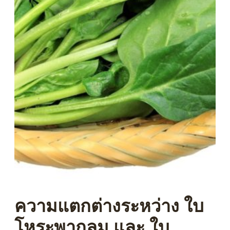
ความแตกต่างระหว่าง ใบ
โหระพากลม และ ใบ