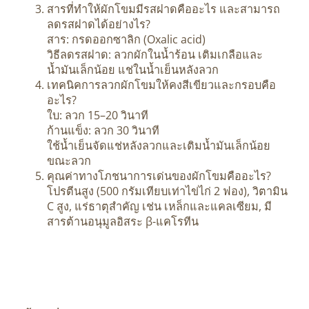
สารที่ทำให้ผักโขมมีรสฝาดคืออะไร และสามารถ
ลดรสฝาดได้อย่างไร?
สาร: กรดออกซาลิก (Oxalic acid)
วิธีลดรสฝาด: ลวกผักในน้ำร้อน เติมเกลือและ
น้ำมันเล็กน้อย แช่ในน้ำเย็นหลังลวก
เทคนิคการลวกผักโขมให้คงสีเขียวและกรอบคือ
อะไร?
ใบ: ลวก 15–20 วินาที
ก้านแข็ง: ลวก 30 วินาที
ใช้น้ำเย็นจัดแช่หลังลวกและเติมน้ำมันเล็กน้อย
ขณะลวก
คุณค่าทางโภชนาการเด่นของผักโขมคืออะไร?
โปรตีนสูง (500 กรัมเทียบเท่าไข่ไก่ 2 ฟอง), วิตามิน
C สูง, แร่ธาตุสำคัญ เช่น เหล็กและแคลเซียม, มี
สารต้านอนุมูลอิสระ β-แคโรทีน